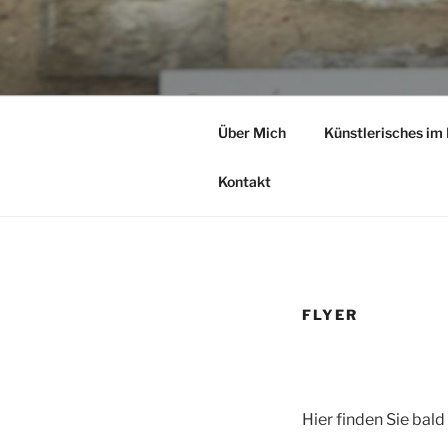
Zum
Inhalt
NELOTHIE
springen
Theater Texte Takte
Über Mich
Künstlerisches im 
Kontakt
FLYER
Hier finden Sie bal